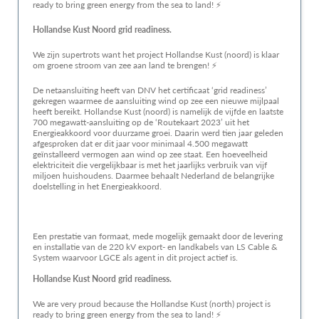
ready to bring green energy from the sea to land! ⚡
Hollandse Kust Noord grid readiness.
We zijn supertrots want het project Hollandse Kust (noord) is klaar
om groene stroom van zee aan land te brengen! ⚡
De netaansluiting heeft van DNV het certificaat ‘grid readiness’
gekregen waarmee de aansluiting wind op zee een nieuwe mijlpaal
heeft bereikt. Hollandse Kust (noord) is namelijk de vijfde en laatste
700 megawatt-aansluiting op de ‘Routekaart 2023’ uit het
Energieakkoord voor duurzame groei. Daarin werd tien jaar geleden
afgesproken dat er dit jaar voor minimaal 4.500 megawatt
geïnstalleerd vermogen aan wind op zee staat. Een hoeveelheid
elektriciteit die vergelijkbaar is met het jaarlijks verbruik van vijf
miljoen huishoudens. Daarmee behaalt Nederland de belangrijke
doelstelling in het Energieakkoord.
Een prestatie van formaat, mede mogelijk gemaakt door de levering
en installatie van de 220 kV export- en landkabels van LS Cable &
System waarvoor LGCE als agent in dit project actief is.
Hollandse Kust Noord grid readiness.
We are very proud because the Hollandse Kust (north) project is
ready to bring green energy from the sea to land! ⚡