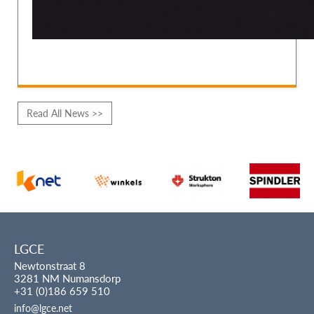
Read All News >>
LGCE
Newtonstraat 8
3281 NM Numansdorp
+31 (0)186 659 510
info@lgce.net