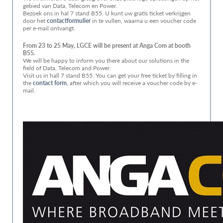
gebied van Data, Telecom en Power.
Bezoek ons in hal 7 stand B55. U kunt uw gratis ticket verkrijgen
door het
contactformulier
in te vullen, waarna u een voucher code
per e-mail ontvangt.
From 23 to 25 May, LGCE will be present at Anga Com at booth
B55.
We will be happy to inform you there about our solutions in the
field of Data, Telecom and Power.
Visit us in hall 7 stand B55. You can get your free ticket by filling in
the
contact form
, after which you will receive a voucher code by e-
mail.