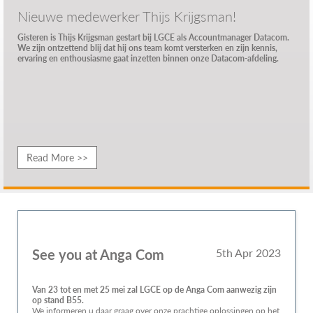
Nieuwe medewerker Thijs Krijgsman!
Gisteren is Thijs Krijgsman gestart bij LGCE als Accountmanager Datacom.
We zijn ontzettend blij dat hij ons team komt versterken en zijn kennis,
ervaring en enthousiasme gaat inzetten binnen onze Datacom-afdeling.
Read More >>
See you at Anga Com
5th Apr 2023
Van 23 tot en met 25 mei zal LGCE op de Anga Com aanwezig zijn
op stand B55.
We informeren u daar graag over onze prachtige oplossingen op het