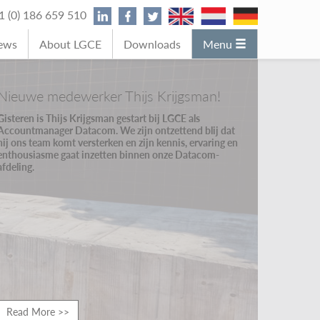
31 (0) 186 659 510
News
About LGCE
Downloads
Menu
Nieuwe medewerker Thijs Krijgsman!
Gisteren is Thijs Krijgsman gestart bij LGCE als
Accountmanager Datacom. We zijn ontzettend blij dat
hij ons team komt versterken en zijn kennis, ervaring en
enthousiasme gaat inzetten binnen onze Datacom-
afdeling.
Read More >>