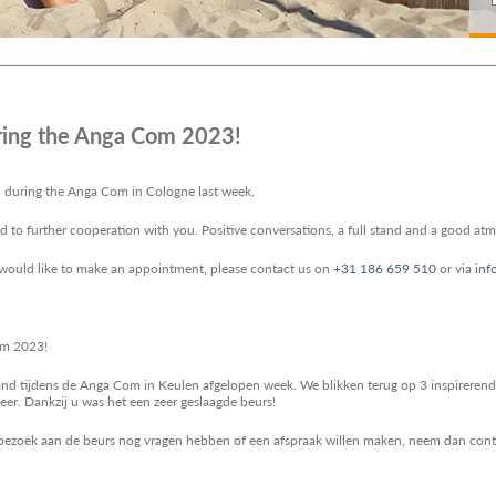
uring the Anga Com 2023!
h during the Anga Com in Cologne last week.
 to further cooperation with you. Positive conversations, a full stand and a good atm
r would like to make an appointment, please contact us on
+31 186 659 510
or via
inf
om 2023!
and tijdens de Anga Com in Keulen afgelopen week. We blikken terug op 3 inspireren
eer. Dankzij u was het een zeer geslaagde beurs!
 bezoek aan de beurs nog vragen hebben of een afspraak willen maken, neem dan con