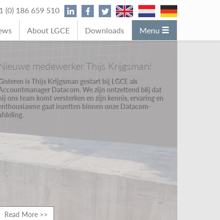
31 (0) 186 659 510
News
About LGCE
Downloads
Menu
Nieuwe medewerker Thijs Krijgsman!
Gisteren is Thijs Krijgsman gestart bij LGCE als
Accountmanager Datacom. We zijn ontzettend blij dat
hij ons team komt versterken en zijn kennis, ervaring en
enthousiasme gaat inzetten binnen onze Datacom-
afdeling.
Read More >>