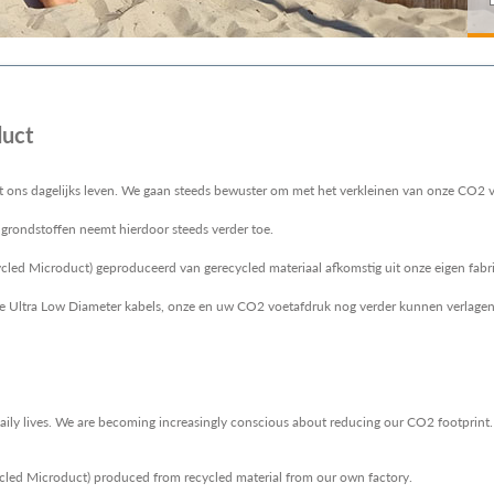
duct
t ons dagelijks leven. We gaan steeds bewuster om met het verkleinen van onze CO2 
 grondstoffen neemt hierdoor steeds verder toe.
led Microduct) geproduceerd van gerecycled materiaal afkomstig uit onze eigen fabri
ze Ultra Low Diameter kabels, onze en uw CO2 voetafdruk nog verder kunnen verlage
daily lives. We are becoming increasingly conscious about reducing our CO2 footprint. 
led Microduct) produced from recycled material from our own factory.