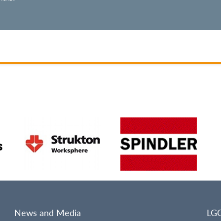
News and Media
LG