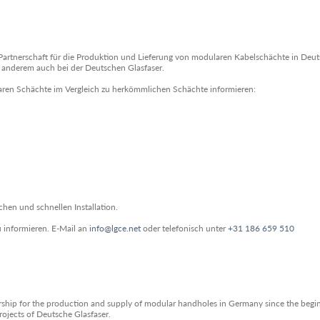
Partnerschaft für die Produktion und Lieferung von modularen Kabelschächte in Deut
r anderem auch bei der Deutschen Glasfaser.
aren Schächte im Vergleich zu herkömmlichen Schächte informieren:
hen und schnellen Installation.
u informieren. E-Mail an
info@lgce.net
oder telefonisch unter
+31 186 659 510
rship for the production and supply of modular handholes in Germany since the begin
rojects of Deutsche Glasfaser.