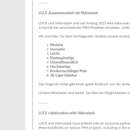
--------
LGCE-Zusammenarbeit mit Hidrostank:
LGCE und Hidrostank sind seit Anfang 2023 eine exklusive 
Schächte bei verschiedenen FttH-Projekten einsetzen, unte
Wir möchten Sie über die folgenden Vorteile unserer modul
Modular
Innovativ
Leicht
Kosteng
ü
nstige
Umweltfreundlich
Hochwertige
Konkurrenzf
ä
higer Preis
Ab Lager lieferbar
Das folgende Video gibt einen guten Eindruck von der einfac
Unsere Mitarbeiter sind bereit, Sie über die Möglichkeiten z
--------
LGCE collaboration with Hidrostank:
LGCE and Hidrostank have entered into an exclusive partne
these handholes on various FttH projects, including in the p