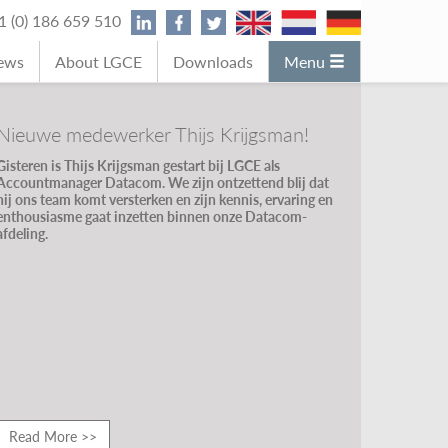
31 (0) 186 659 510
News
About LGCE
Downloads
Menu
Nieuwe medewerker Thijs Krijgsman!
Gisteren is Thijs Krijgsman gestart bij LGCE als
Accountmanager Datacom. We zijn ontzettend blij dat
hij ons team komt versterken en zijn kennis, ervaring en
enthousiasme gaat inzetten binnen onze Datacom-
afdeling.
Read More >>