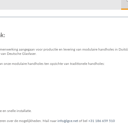
k:
samenwerking aangegaan voor productie en levering van modulaire handholes in Duit
 van Deutsche Glasfaser.
an onze modulaire handholes ten opzichte van traditionele handholes:
n snelle installatie.
eren over de mogelijkheden. Mail naar
info@lgce.net
of bel
+31 186 659 510