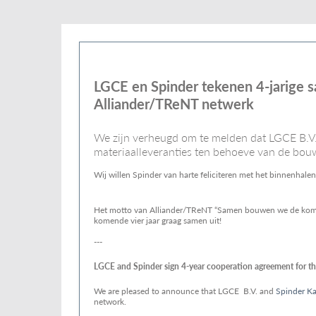
LGCE en Spinder tekenen 4-jarige
Alliander/TReNT netwerk
We zijn verheugd om te melden dat LGCE B.V.
materiaalleveranties ten behoeve van de bou
Wij willen Spinder van harte feliciteren met het binnenhalen
Het motto van Alliander/TReNT “Samen bouwen we de komende
komende vier jaar graag samen uit!
---
LGCE and Spinder sign 4-year cooperation agreement for t
We are pleased to announce that LGCE B.V. and
Spinder Ka
network.