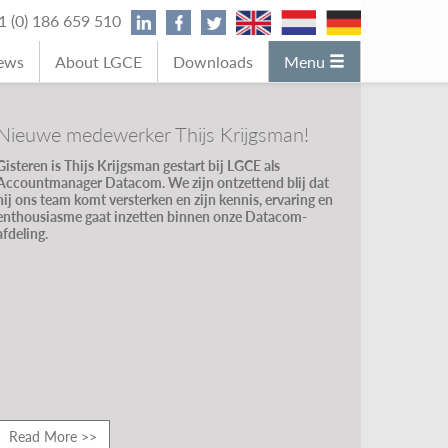
31 (0) 186 659 510
News
About LGCE
Downloads
Menu
Nieuwe medewerker Thijs Krijgsman!
Gisteren is Thijs Krijgsman gestart bij LGCE als
Accountmanager Datacom. We zijn ontzettend blij dat
hij ons team komt versterken en zijn kennis, ervaring en
enthousiasme gaat inzetten binnen onze Datacom-
afdeling.
Read More >>