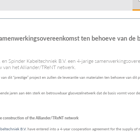
 samenwerkingsovereenkomst ten behoeve van de 
 en Spinder Kabeltechniek B.V. een 4-jarige samenwerkingsover
w van het Alliander/TReNT netwerk.
 van dit “prestige” project en zullen de leverantie van materialen ten behoeve van dit
 jaren aan één sterk en betrouwbaar glasvezelnetwerk dat de basis vormt voor de di
he construction of the Alliander/TReNT network
beltechniek B.V.
have entered into a 4-year cooperation agreement for the supply of m