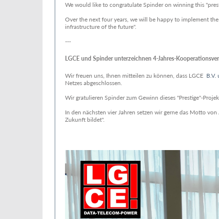
We would like to congratulate Spinder on winning this "presti
Over the next four years, we will be happy to implement the m
infrastructure of the future".
---
LGCE und Spinder unterzeichnen 4-Jahres-Kooperationsver
Wir freuen uns, Ihnen mitteilen zu können, dass LGCE
B.V. 
Netzes abgeschlossen.
Wir gratulieren Spinder zum Gewinn dieses "Prestige"-Proje
In den nächsten vier Jahren setzen wir gerne das Motto von A
Zukunft bildet".