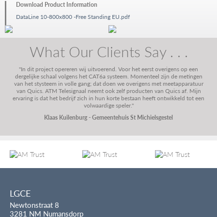
Download Product Information
DataLine 10-800x800 -Free Standing EU.pdf
What Our Clients Say . . .
"In dit project opereren wij uitvoerend. Voor het eerst overigens op een
dergelijke schaal volgens het CAT6a systeem. Momenteel zijn de metingen
van het stysteem in volle gang; dat doen we overigens met meetapparatuur
van Quics. ATM Telesignaal neemt ook zelf producten van Quics af. Mijn
ervaring is dat het bedrijf zich in hun korte bestaan heeft ontwikkeld tot een
volwaardige speler."
Klaas Kuilenburg - Gemeentehuis St Michielsgestel
LGCE
Newtonstraat 8
3281 NM Numansdorp