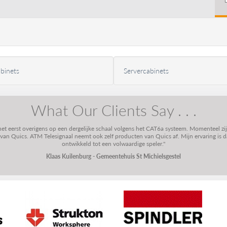
binets
Servercabinets
What Our Clients Say . . .
 het eerst overigens op een dergelijke schaal volgens het CAT6a systeem. Momenteel zi
n Quics. ATM Telesignaal neemt ook zelf producten van Quics af. Mijn ervaring is dat
ontwikkeld tot een volwaardige speler."
Klaas Kuilenburg - Gemeentehuis St Michielsgestel