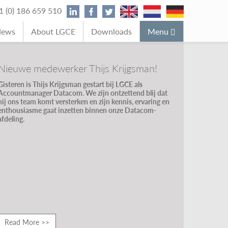
31 (0) 186 659 510
News
About LGCE
Downloads
Menu
Nieuwe medewerker Thijs Krijgsman!
Gisteren is Thijs Krijgsman gestart bij LGCE als
Accountmanager Datacom. We zijn ontzettend blij dat
hij ons team komt versterken en zijn kennis, ervaring en
enthousiasme gaat inzetten binnen onze Datacom-
afdeling.
Read More >>