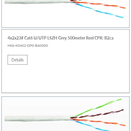
4x2x23# Cat6 U/UTP LSZH Grey 500meter Reel CPR: B2ca
H06-K0402-DP0-BA0000
Details