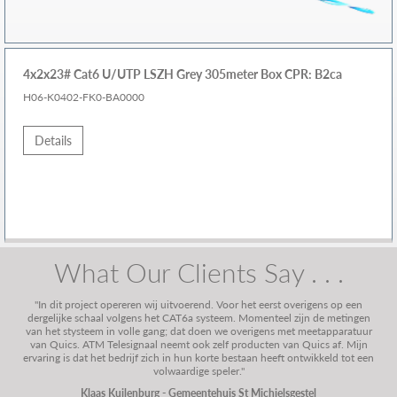
4x2x23# Cat6 U/UTP LSZH Grey 305meter Box CPR: B2ca
H06-K0402-FK0-BA0000
Details
What Our Clients Say . . .
"In dit project opereren wij uitvoerend. Voor het eerst overigens op een
dergelijke schaal volgens het CAT6a systeem. Momenteel zijn de metingen
van het stysteem in volle gang; dat doen we overigens met meetapparatuur
van Quics. ATM Telesignaal neemt ook zelf producten van Quics af. Mijn
ervaring is dat het bedrijf zich in hun korte bestaan heeft ontwikkeld tot een
volwaardige speler."
Klaas Kuilenburg - Gemeentehuis St Michielsgestel