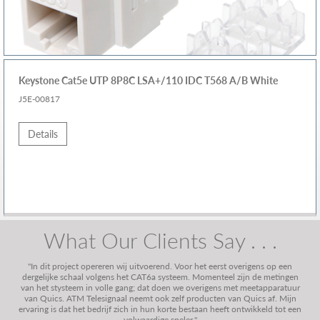
Keystone Cat5e UTP 8P8C LSA+/110 IDC T568 A/B White
J5E-00817
Details
What Our Clients Say . . .
"In dit project opereren wij uitvoerend. Voor het eerst overigens op een
dergelijke schaal volgens het CAT6a systeem. Momenteel zijn de metingen
van het stysteem in volle gang; dat doen we overigens met meetapparatuur
van Quics. ATM Telesignaal neemt ook zelf producten van Quics af. Mijn
ervaring is dat het bedrijf zich in hun korte bestaan heeft ontwikkeld tot een
volwaardige speler."