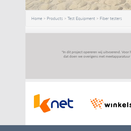
Home
>
Products
>
Test Equipment
>
Fiber testers
"In dit project opereren wij uitvoerend. Voor
dat doen we overigens met meetapparatuur va