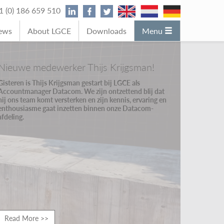
31 (0) 186 659 510
News
About LGCE
Downloads
Menu
Nieuwe medewerker Thijs Krijgsman!
Gisteren is Thijs Krijgsman gestart bij LGCE als
Accountmanager Datacom. We zijn ontzettend blij dat
hij ons team komt versterken en zijn kennis, ervaring en
enthousiasme gaat inzetten binnen onze Datacom-
afdeling.
Read More >>