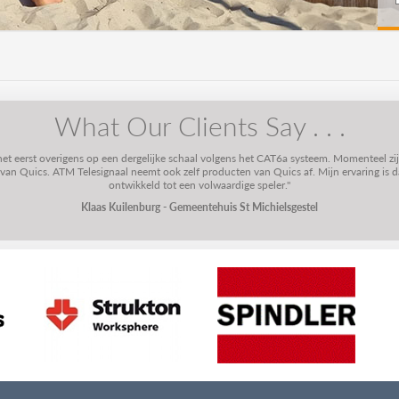
What Our Clients Say . . .
 het eerst overigens op een dergelijke schaal volgens het CAT6a systeem. Momenteel zi
n Quics. ATM Telesignaal neemt ook zelf producten van Quics af. Mijn ervaring is dat
ontwikkeld tot een volwaardige speler."
Klaas Kuilenburg - Gemeentehuis St Michielsgestel