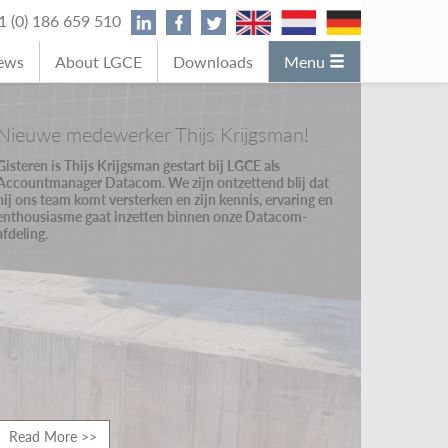
31 (0) 186 659 510
News
About LGCE
Downloads
Menu
Nieuwe medewerker Thijs Krijgsman!
Gisteren is Thijs Krijgsman gestart bij LGCE als
Accountmanager Datacom. We zijn ontzettend blij dat
hij ons team komt versterken en zijn kennis, ervaring en
enthousiasme gaat inzetten binnen onze Datacom-
afdeling.
Read More >>