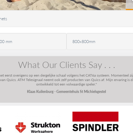
nets
200 mm
800x800mm
What Our Clients Say . . .
 het eerst overigens op een dergelijke schaal volgens het CAT6a systeem. Momenteel zi
n Quics. ATM Telesignaal neemt ook zelf producten van Quics af. Mijn ervaring is dat
ontwikkeld tot een volwaardige speler."
Klaas Kuilenburg - Gemeentehuis St Michielsgestel