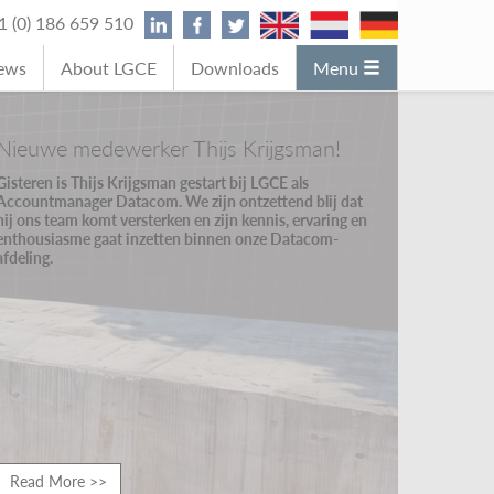
31 (0) 186 659 510
News
About LGCE
Downloads
Menu
Nieuwe medewerker Thijs Krijgsman!
Gisteren is Thijs Krijgsman gestart bij LGCE als
Accountmanager Datacom. We zijn ontzettend blij dat
hij ons team komt versterken en zijn kennis, ervaring en
enthousiasme gaat inzetten binnen onze Datacom-
afdeling.
Read More >>