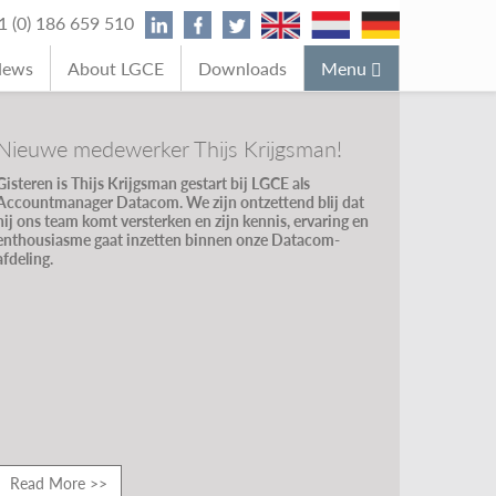
31 (0) 186 659 510
News
About LGCE
Downloads
Menu
Nieuwe medewerker Thijs Krijgsman!
Gisteren is Thijs Krijgsman gestart bij LGCE als
Accountmanager Datacom. We zijn ontzettend blij dat
hij ons team komt versterken en zijn kennis, ervaring en
enthousiasme gaat inzetten binnen onze Datacom-
afdeling.
Read More >>