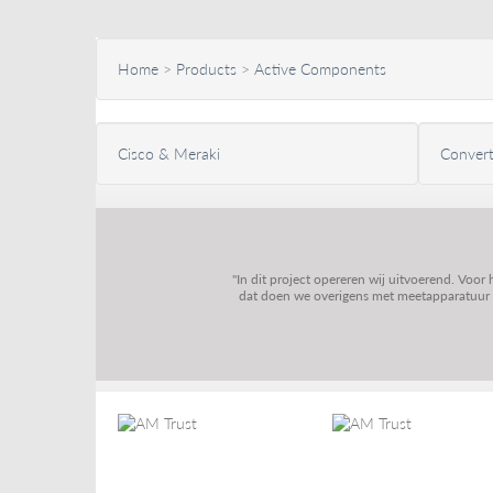
Home
>
Products
>
Active Components
Cisco & Meraki
Convert
"In dit project opereren wij uitvoerend. Voor
dat doen we overigens met meetapparatuur va