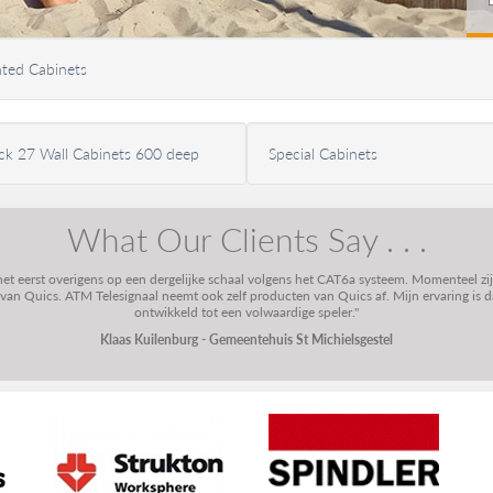
ted Cabinets
k 27 Wall Cabinets 600 deep
Special Cabinets
What Our Clients Say . . .
 het eerst overigens op een dergelijke schaal volgens het CAT6a systeem. Momenteel zi
n Quics. ATM Telesignaal neemt ook zelf producten van Quics af. Mijn ervaring is dat
ontwikkeld tot een volwaardige speler."
Klaas Kuilenburg - Gemeentehuis St Michielsgestel