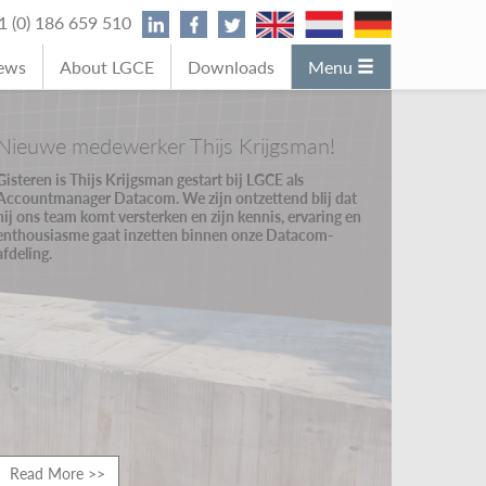
31 (0) 186 659 510
News
About LGCE
Downloads
Menu
Nieuwe medewerker Thijs Krijgsman!
Gisteren is Thijs Krijgsman gestart bij LGCE als
Accountmanager Datacom. We zijn ontzettend blij dat
hij ons team komt versterken en zijn kennis, ervaring en
enthousiasme gaat inzetten binnen onze Datacom-
afdeling.
Read More >>