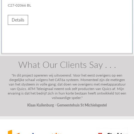
C27-02066 BL
Details
What Our Clients Say . . .
"In dit project opereren wij uitvoerend. Voor het eerst overigens op een
dergelijke schaal volgens het CAT6a systeem. Momenteel zijn de metingen
van het stysteem in volle gang; dat doen we overigens met meetapparatuur
van Quics. ATM Telesignaal neemt ook zelf producten van Quics af. Mijn
ervaring is dat het bedrijf zich in hun korte bestaan heeft ontwikkeld tot een
volwaardige speler."
Klaas Kuilenburg - Gemeentehuis St Michielsgestel