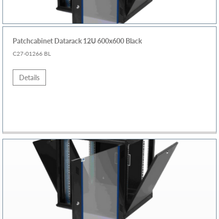
Patchcabinet Datarack 12U 600x600 Black
C27-01266 BL
Details