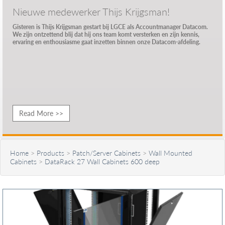
Nieuwe medewerker Thijs Krijgsman!
Gisteren is Thijs Krijgsman gestart bij LGCE als Accountmanager Datacom.
We zijn ontzettend blij dat hij ons team komt versterken en zijn kennis,
ervaring en enthousiasme gaat inzetten binnen onze Datacom-afdeling.
Read More >>
Home
>
Products
>
Patch/Server Cabinets
>
Wall Mounted
Cabinets
>
DataRack 27 Wall Cabinets 600 deep