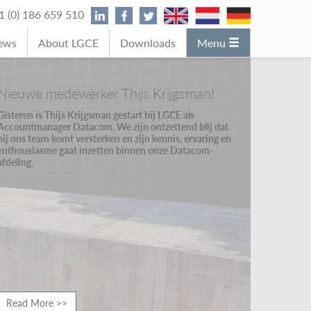
31 (0) 186 659 510
News
About LGCE
Downloads
Menu
Nieuwe medewerker Thijs Krijgsman!
Gisteren is Thijs Krijgsman gestart bij LGCE als
Accountmanager Datacom. We zijn ontzettend blij dat
hij ons team komt versterken en zijn kennis, ervaring en
enthousiasme gaat inzetten binnen onze Datacom-
afdeling.
Read More >>