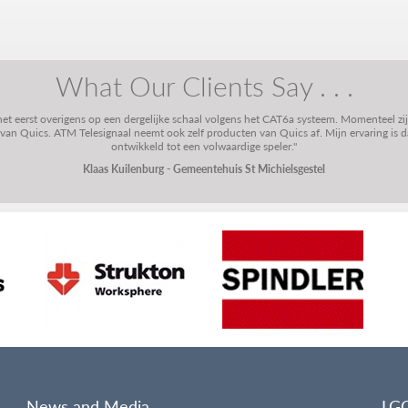
What Our Clients Say . . .
 het eerst overigens op een dergelijke schaal volgens het CAT6a systeem. Momenteel zi
n Quics. ATM Telesignaal neemt ook zelf producten van Quics af. Mijn ervaring is dat
ontwikkeld tot een volwaardige speler."
Klaas Kuilenburg - Gemeentehuis St Michielsgestel
News and Media
LG